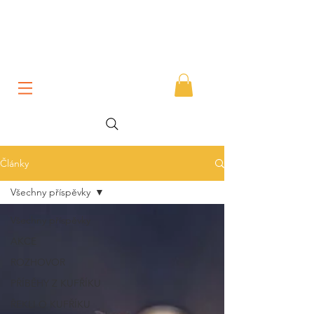
Články
Všechny příspěvky
Všechny příspěvky
AKCE
ROZHOVOR
PŘÍBĚHY Z KUFŘÍKU
ŘEKLI O KUFŘÍKU