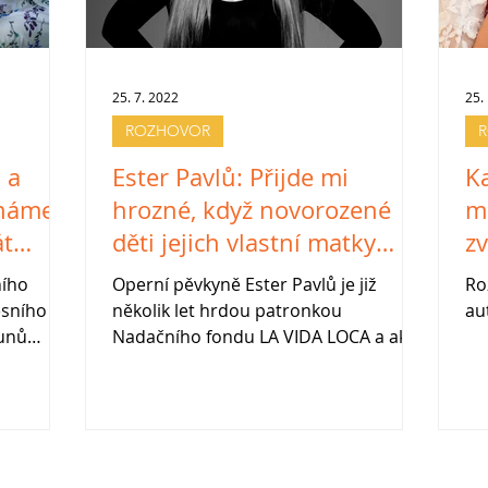
25. 7. 2022
25.
ROZHOVOR
 a
Ester Pavlů: Přijde mi
Ka
áháme
hrozné, když novorozené
m
át
děti jejich vlastní matky
zv
opustí
ního
Operní pěvkyně Ester Pavlů je již
Ro
esního
několik let hrdou patronkou
au
unů
Nadačního fondu LA VIDA LOCA a akce
dném
konané pod jejich záštitou zkrášluje...