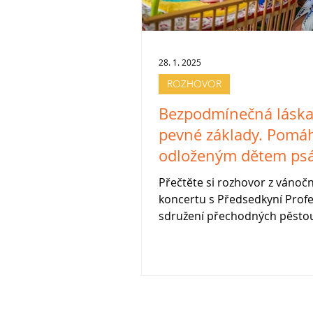
28. 1. 2025
ROZHOVOR
Bezpodmínečná láska
pevné základy. Pom
odloženým dětem ps
jejich šťastné životní
Přečtěte si rozhovor z vánoč
příběhy
koncertu s Předsedkyní Prof
sdružení přechodných pěsto
Radkou Švecovou o přecho
pěstounství.