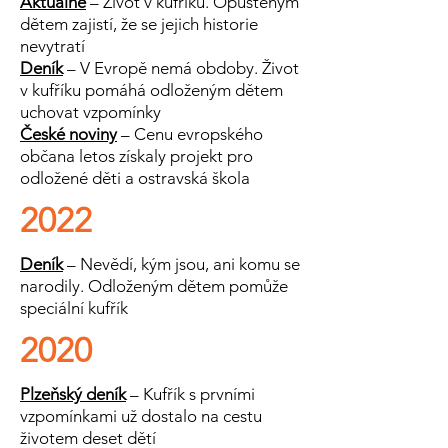
Aktuálně
– Život v kufříku. Opuštěným
dětem zajistí, že se jejich historie
nevytratí
Deník
– V Evropě nemá obdoby. Život
v kufříku pomáhá odloženým dětem
uchovat vzpomínky
České noviny
– Cenu evropského
občana letos získaly projekt pro
odložené děti a ostravská škola
2022
Deník
– Nevědí, kým jsou, ani komu se
narodily. Odloženým dětem pomůže
speciální kufřík
2020
Plzeňský deník
– Kufřík s prvními
vzpomínkami už dostalo na cestu
životem deset dětí