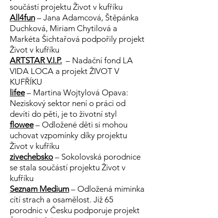
součástí projektu Život v kufříku
All4fun
–
Jana Adamcová, Štěpánka
Duchková, Miriam Chytilová a
Markéta Šichtařová podpořily projekt
Život v kufříku
ARTSTAR V.I.P.
–
Nadační fond LA
VIDA LOCA a projekt ŽIVOT V
KUFŘÍKU
lifee
– Martina Wojtylová Opava:
Neziskový sektor není o práci od
devíti do pěti, je to životní styl
flowee
– Odložené děti si mohou
uchovat vzpomínky díky projektu
Život v kufříku
zivechebsko
– Sokolovská porodnice
se stala součástí projektu Život v
kufříku
Seznam Medium
–
Odložená miminka
cítí strach a osamělost. Již 65
porodnic v Česku podporuje projekt