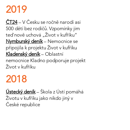
2019
ČT24
– V Česku se ročně narodí asi
500 dětí bez rodičů. Vzpomínky jim
teď nově uchová „Život v kufříku“
Nymburský deník
– Nemocnice se
připojila k projektu Život v kufříku
Kladenský deník
– Oblastní
nemocnice Kladno podporuje projekt
Život v kufříku
2018
Ústecký deník
– Škola z Ústí pomáhá
Životu v kufříku jako nikdo jiný v
České republice
2016
Olomouc
– Opuštěná miminka