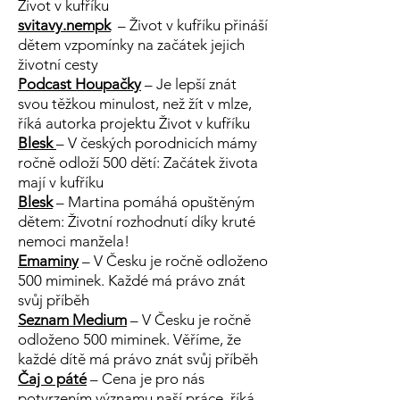
Život v kufříku
svitavy.nempk
–
Život v kufříku přináší
dětem vzpomínky na začátek jejich
životní cesty
Podcast Houpačky
– Je lepší znát
svou těžkou minulost, než žít v mlze,
říká autorka projektu Život v kufříku
Blesk
– V českých porodnicích mámy
ročně odloží 500 dětí: Začátek života
mají v kufříku
Blesk
–
Martina pomáhá opuštěným
dětem: Životní rozhodnutí díky kruté
nemoci manžela!
Emaminy
– V Česku je ročně odloženo
500 miminek. Každé má právo znát
svůj příběh
Seznam Medium
– V Česku je ročně
odloženo 500 miminek. Věříme, že
každé dítě má právo znát svůj příběh
Čaj o páté
– Cena je pro nás
potvrzením významu naší práce, říká