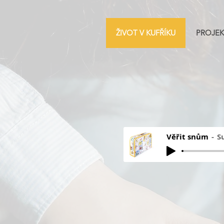
ŽIVOT V KUFŘÍKU
PROJEK
Věřit snům
S