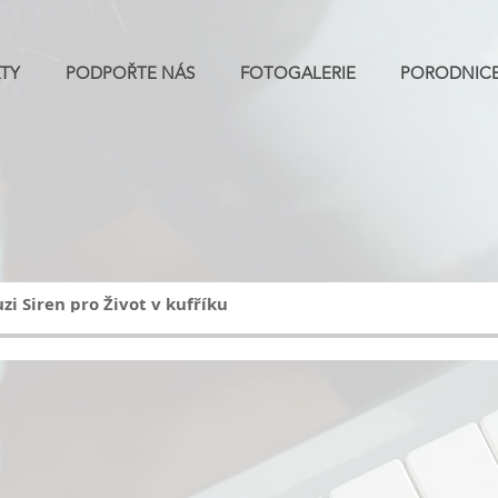
TY
PODPOŘTE NÁS
FOTOGALERIE
PORODNIC
uzi Siren pro Život v kufříku