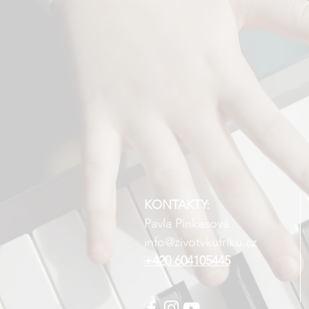
KONTAKTY:
Pavla Pinkasová
info@zivotvkufriku.cz
+420 604105445