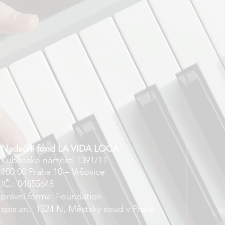
Nadační fond LA VIDA LOCA
Kubánské náměstí 1391/11
100 00 Praha 10 – Vršovice
IČ.: 04655648
právní forma: Foundation
spis.zn.: 1324 N, Městský soud v Praze