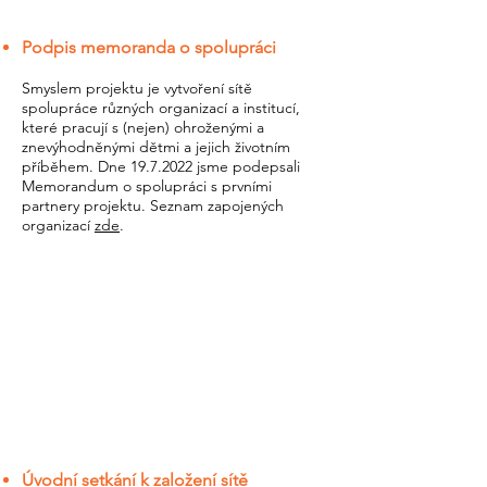
Podpis memoranda o spolupráci
Smyslem projektu je vytvoření sítě
spolupráce různých organizací a institucí,
které pracují s (nejen) ohroženými a
znevýhodněnými dětmi a jejich životním
příběhem. Dne
19.7.2022
jsme podepsali
Memorandum o spolupráci s prvními
partnery projektu. Seznam zapojených
organizací
zde
.
Úvodní setkání k založení sítě