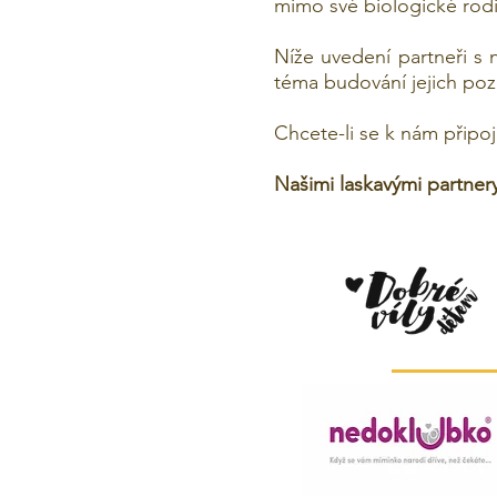
mimo své biologické rod
Níže uvedení partneři s
téma budování jejich pozit
Chcete-li se k nám připoji
Našimi laskavými partnery