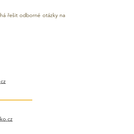
há řešit odborné otázky na
.cz
ko.cz