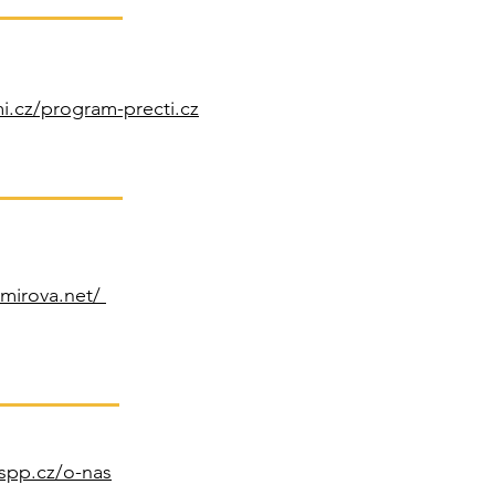
.cz/program-precti.cz
smirova.net/
spp.cz/o-nas