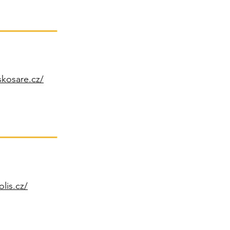
skosare.cz/
lis.cz/