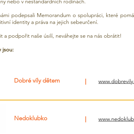
iny nebo v nestandardních rodinách.
 námi podepsali Memorandum o spolupráci, které pomá
ivní identity a práva na jejich sebeurčení.
t a podpořit naše úsilí, neváhejte se na nás obrátit!
 jsou:
Dobré víly dětem
|
www.dobrevily
Nedoklubko
|
www.nedoklub