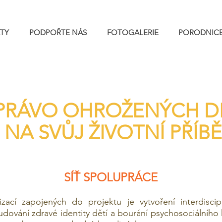
TY
PODPOŘTE NÁS
FOTOGALERIE
PORODNIC
PRÁVO OHROŽENÝCH D
NA SVŮJ ŽIVOTNÍ PŘÍB
SÍŤ SPOLUPRÁCE
ací zapojených do projektu je vytvoření interdiscip
dování zdravé identity dětí a bourání psychosociálního h