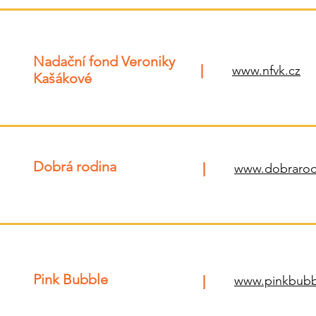
Nadační fond Veroniky
|
www.nfvk.cz
Kašákové
Dobrá rodina
|
www.dobrarod
Pink Bubble
|
www.pinkbubb