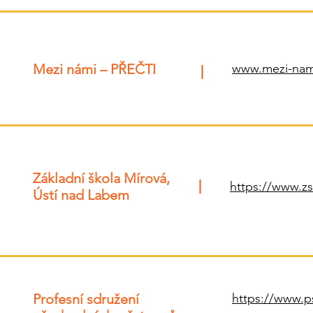
Mezi námi – PŘEČTI
|
www.mezi-nami
Základní škola Mírová,
|
https://www.z
Ústí nad Labem
Profesní sdružení
https://www.p