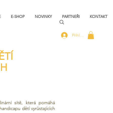
E
E-SHOP
NOVINKY
PARTNEŘI
KONTAKT
Přihlásit se
ĚTÍ
ĚH
linární sítě, která pomáhá
andicapu dětí vyrůstajících