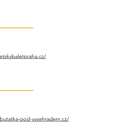
etskybaletpraha.cz/
abutatka-pod-vysehradem.cz/