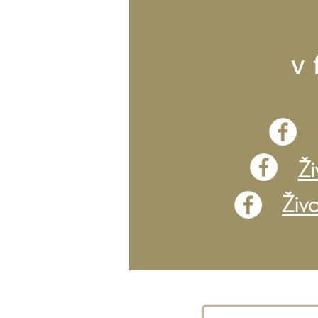
v
Ži
Živo