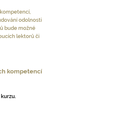
h kompetencí,
udování odolnosti
ýdnů bude možné
ucích lektorů či
ch kompetencí
 kurzu.