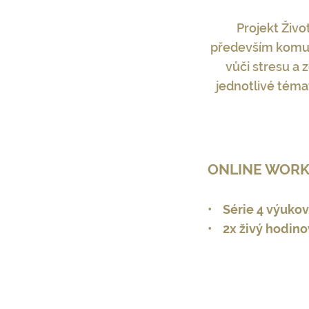
Projekt Živo
především komuni
vůči stresu a 
jednotlivé téma
ONLINE WORKS
•
Série 4 výukov
•
2x živý hodino