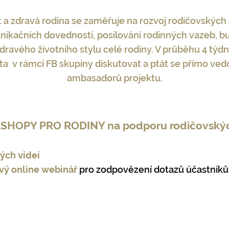
t a zdravá rodina se zaměřuje na rozvoj rodičovskýc
kačních dovedností, posilování rodinných vazeb, b
zdravého životního stylu celé rodiny. V průběhu 4 t
ta v rámci FB skupiny diskutovat a ptát se přímo vedo
ambasadorů projektu.
HOPY PRO RODINY na podporu rodičovský
ých videí
vý online webinář
pro zodpovězení dotazů účastníků