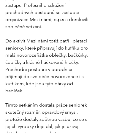
zástupci Profesního sdružení 
přechodných pěstounů se zástupci 
organizace Mezi námi, o.p.s a domluvili 
společné setkání.
Do aktivit Mezi námi totiž patří i pletací 
seniorky, které připravují do kufříku pro 
malá novorozeňátka oblečky, bačkůrky, 
čepičky a krásné háčkované hračky. 
Přechodní pěstouni v porodnici 
přijímají do své péče novorozence i s 
kufříkem, kde jsou tyto dárky od 
babiček.
Tímto setkáním dostala práce seniorek 
skutečný rozměr, opravdový smysl, 
protože dostaly zpětnou vazbu, co se s 
jejich výrobky děje dál, jak je užívají 