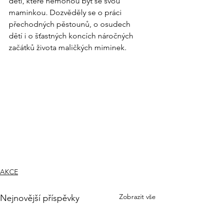
děti, které nemohou být se svou 
maminkou. Dozvěděly se o práci 
přechodných pěstounů, o osudech 
dětí i o šťastných koncích náročných 
začátků života maličkých miminek.
AKCE
Zobrazit vše
Nejnovější příspěvky